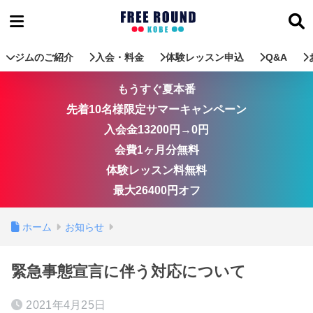
ジムのご紹介
入会・料金
体験レッスン申込
Q&A
もうすぐ夏本番
先着10名様限定サマーキャンペーン
入会金13200円→0円
会費1ヶ月分無料
体験レッスン料無料
最大26400円オフ
ホーム
お知らせ
緊急事態宣言に伴う対応について
2021年4月25日